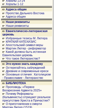
Хоралы 13-24
Хоралы 1-12
Адреса общин
Пропство Дальнего Востока
Адреса общин
Наши реквизиты
Наши реквизиты
Евангелическо-лютеранская
церковь
Избранные тезисы М. Лютера
КРАТКИЙ КАТЕХИЗИС
Апостольский символ веры
Мартин Лютер - реформатор
Какой должна быть истинная
Евангельская церковь
Что такое Лютеранство?
Это нужно знать каждому
Остерегайтесь заблуждений
Древние и современные ереси
Основные отличия : Католицизм
- Православие - Лютеранство
БИБЛИОТЕКА
Проповедь: «Первое
Воскресение Адвента 2025»
Почему Реформаты
(Кальвинисты) отрицают реальное
присутствие Христа в Причастии?
О приготовлении к смерти
Мартин Лютер (1519)