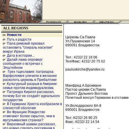
ALL REGIONS
Новости
Церковь Св.Павла
Путь к радости
Ул.Пушкинская 14
Папа римский призвал
690091 Владивосток
остановить "спираль насилия"
вокруг Ирана
Дата в истории...
Тел : 4232/ 22 18 06
Далай-лама опроверг
Тел/Факс: 4232/ 20 75 02
сообщения о встречах с
Эпштейном
pauluskirche@yandex.ru
Грех тщеславия: патриарха
Варфоломея уличили в желании
расколоть церковь в Прибалтике
Культурный разрыв в Америке:
Манфред А.Брокманн
семья против индивидуализма
Пастор церкви Св.Павла
Патриарх Кирилл рассказал,
Пропст Дальнего Востока
почему Бог не создаёт идеального
Почетный консул Германии в отставке
государства
В Германии Христа изобразили в
Ул.Володарского 8А-8
слизистой оболочке
690001 Владивосток
Во Франции Рождество
отмечают более скрытно, чем в
Тел: /4232/ 26 90 25
мусульманских странах?
Факс: /4232/ 22 14 54
Верховный шаман рассказал,
что нужно сделать россиянам в