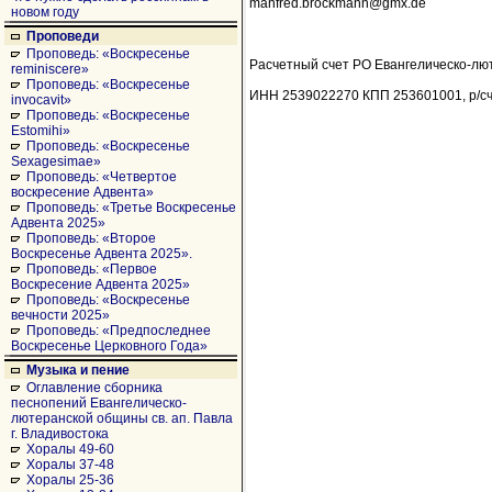
manfred.brockmann@gmx.de
новом году
Проповеди
Проповедь: «Воскресенье
Расчетный счет РО Евангелическо-лют
reminiscere»
Проповедь: «Воскресенье
ИНН 2539022270 КПП 253601001, р/сче
invocavit»
Проповедь: «Воскресенье
Estomihi»
Проповедь: «Воскресенье
Sexagesimae»
Проповедь: «Четвертое
воскресение Адвента»
Проповедь: «Третье Воскресенье
Адвента 2025»
Проповедь: «Второе
Воскресенье Адвента 2025».
Проповедь: «Первое
Воскресение Адвента 2025»
Проповедь: «Воскресенье
вечности 2025»
Проповедь: «Предпоследнее
Воскресенье Церковного Года»
Музыка и пение
Оглавление сборника
песнопений Евангелическо-
лютеранской общины св. ап. Павла
г. Владивостока
Хоралы 49-60
Хоралы 37-48
Хоралы 25-36