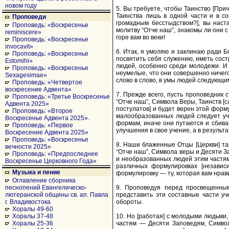
новом году
5. Вы требуете, чтобы Таинство [Прич
Таинства лишь в одной части и в с
Проповеди
громадным бесстыдством?], вы наст
Проповедь: «Воскресенье
молитву “Отче наш”, знакомы ли они 
reminiscere»
горе вам во веки!
Проповедь: «Воскресенье
invocavit»
6. Итак, я умоляю и заклинаю ради Бо
Проповедь: «Воскресенье
посвятить себя служению, иметь сост
Estomihi»
людей, особенно среди молодежи. И п
Проповедь: «Воскресенье
неумелые, что они совершенно ничего 
Sexagesimae»
слово в слово, в умы людей следующи
Проповедь: «Четвертое
воскресение Адвента»
7. Прежде всего, пусть проповедник
Проповедь: «Третье Воскресенье
“Отче наш”, Символа Веры, Таинств [с
Адвента 2025»
постулатов] и будет верен этой форму
Проповедь: «Второе
малообразованных людей следует уч
Воскресенье Адвента 2025».
формам, иначе они путаются и сбиваю
Проповедь: «Первое
улучшения в свое учение, а в результ
Воскресение Адвента 2025»
Проповедь: «Воскресенье
8. Наши блаженные Отцы [Церкви] т
вечности 2025»
“Отче наш”, Символа веры и Десяти З
Проповедь: «Предпоследнее
и необразованных людей этим частям 
Воскресенье Церковного Года»
различных формулировках [независи
Музыка и пение
формулировку — ту, которая вам нрави
Оглавление сборника
9. Проповедуя перед просвещенны
песнопений Евангелическо-
представить эти составные части у
лютеранской общины св. ап. Павла
обороты.
г. Владивостока
Хоралы 49-60
10. Но [работая] с молодыми людьми,
Хоралы 37-48
частям — Десяти Заповедям, Символу
Хоралы 25-36