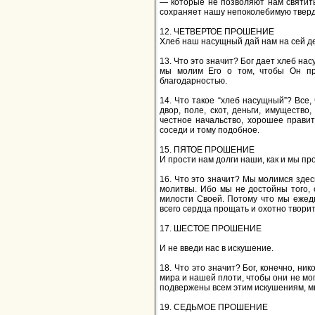
— которые не позволяют нам святить
сохраняет нашу непоколебимую твердос
12. ЧЕТВЕРТОЕ ПРОШЕНИЕ
Хлеб наш насущный дай нам на сей д
13. Что это значит? Бог дает хлеб н
мы молим Его о том, чтобы Он пр
благодарностью.
14. Что такое “хлеб насущный”? Все,
двор, поле, скот, деньги, имущество
честное начальство, хорошее правите
соседи и тому подобное.
15. ПЯТОЕ ПРОШЕНИЕ
И прости нам долги наши, как и мы п
16. Что это значит? Мы молимся здес
молитвы. Ибо мы не достойны того, 
милости Своей. Потому что мы ежедн
всего сердца прощать и охотно твори
17. ШЕСТОЕ ПРОШЕНИЕ
И не введи нас в искушение.
18. Что это значит? Бог, конечно, ни
мира и нашей плоти, чтобы они не мог
подвержены всем этим искушениям, мы
19. СЕДЬМОЕ ПРОШЕНИЕ