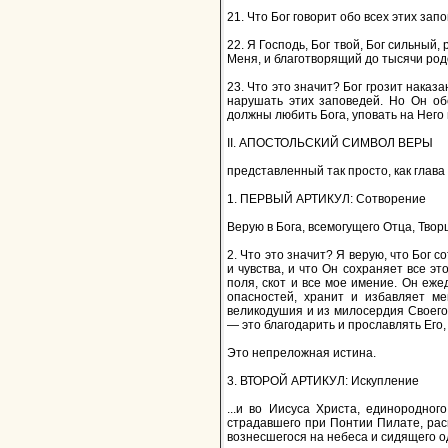
21. Что Бог говорит обо всех этих зап
22. Я Господь, Бог твой, Бог сильный
Меня, и благотворящий до тысячи р
23. Что это значит? Бог грозит нака
нарушать этих заповедей. Но Он об
должны любить Бога, уповать на Него 
II. АПОСТОЛЬСКИЙ СИМВОЛ ВЕРЫ
представленный так просто, как глав
1. ПЕРВЫЙ АРТИКУЛ: Сотворение
Верую в Бога, всемогущего Отца, Твор
2. Что это значит? Я верую, что Бог с
и чувства, и что Он сохраняет все эт
поля, скот и все мое имение. Он еж
опасностей, хранит и избавляет ме
великодушия и из милосердия Своего, 
— это благодарить и прославлять Его,
Это непреложная истина.
3. ВТОРОЙ АРТИКУЛ: Искупление
...и во Иисуса Христа, единородно
страдавшего при Понтии Пилате, расп
вознесшегося на небеса и сидящего о