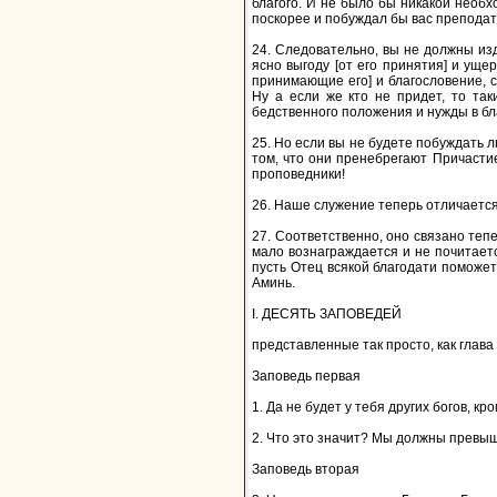
благого. И не было бы никакой необх
поскорее и побуждал бы вас преподат
24. Следовательно, вы не должны изд
ясно выгоду [от его принятия] и ущер
принимающие его] и благословение, с
Ну а если же кто не придет, то так
бедственного положения и нужды в б
25. Но если вы не будете побуждать лю
том, что они пренебрегают Причастие
проповедники!
26. Наше служение теперь отличается 
27. Соответственно, оно связано теп
мало вознаграждается и не почитает
пусть Отец всякой благодати поможет
Аминь.
I. ДЕСЯТЬ ЗАПОВЕДЕЙ
представленные так просто, как глав
Заповедь первая
1. Да не будет у тебя других богов, кр
2. Что это значит? Мы должны превыше
Заповедь вторая