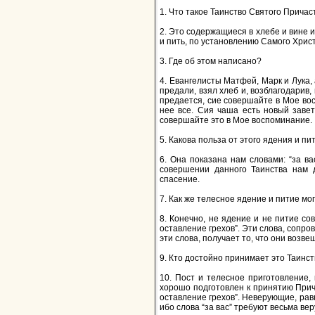
1. Что такое Таинство Святого Причас
2. Это содержащиеся в хлебе и вине 
и пить, по установлению Самого Христ
3. Где об этом написано?
4. Евангелисты Матфей, Марк и Лука, 
предали, взял хлеб и, возблагодарив,
предается, сие совершайте в Мое вос
нее все. Сия чаша есть новый завет
совершайте это в Мое воспоминание.
5. Какова польза от этого ядения и пи
6. Она показана нам словами: “за в
совершении данного Таинства нам д
спасение.
7. Как же телесное ядение и питие мо
8. Конечно, не ядение и не питие со
оставление грехов”. Эти слова, сопро
эти слова, получает то, что они возв
9. Кто достойно принимает это Таинс
10. Пост и телесное приготовление,
хорошо подготовлен к принятию Прича
оставление грехов”. Неверующие, рав
ибо слова “за вас” требуют весьма ве