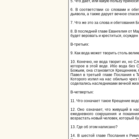
5. Что дает, или какую пользу принос
6. В соответствии со словами и об
дьявола, а также дарует вечное спасен
7. Что же это за слова и обетования 
8. В последней главе Евангелия от Мар
будет веровать и креститься, осужден 
В-третьих:
9. Как вода может творить столь вели
10. Конечно, не вода творит их, но С
которое в этой воде. Ибо вода без
Божьим, она становится Крещением, 
Павел в третьей главе Послания к Т
Которого излил на нас обильно чрез
соделались наследниками вечной жизн
В-четвертых:
11. Что означает такое Крещение вод
12. Оно означает, что живущий в на
ежедневного сокрушения и покаяни
возрастать новый человек, который бу
13. Где об этом написано?
14. В шестой главе Послания к Римл