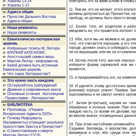
повторять это за вами [слово в слово] 
Хоралы 13-24
Хоралы 1-12
11. Тем же, кто не желает этого изуча
Адреса общин
должны допускаться до Причастия, не
Пропство Дальнего Востока
свободу, но должны быть просто возвра
Адреса общин
12. Более того, их родители и раб
Наши реквизиты
уведомить их, что правитель изгонит 
Наши реквизиты
13. Ибо, хотя мы не можем и не долж
Евангелическо-лютеранская
того, что считается хорошим, а что п
церковь
городе, должен знать и соблюдать зак
Избранные тезисы М. Лютера
ли он верующим, или же он отъявленн
КРАТКИЙ КАТЕХИЗИС
Апостольский символ веры
14. Затем, после того, как они хорошо
Мартин Лютер - реформатор
изберите форму скрижалей или же к
Какой должна быть истинная
нравится,
Евангельская церковь
Что такое Лютеранство?
15. и придерживайтесь его, не изменяя
Это нужно знать каждому
Остерегайтесь заблуждений
16. И уделите этому достаточно време
Древние и современные ереси
[ученики] хорошо усвоят Первую Зап
Основные отличия : Католицизм
ошеломлены и не смогут ничего запом
- Православие - Лютеранство
17. Затем [в-третьих], научив их т
БИБЛИОТЕКА
обширные и полные знания. При это
Проповедь: «Первое
каждую часть, со всеми ее делами, п
Воскресение Адвента 2025»
во многих книгах, посвященных данно
Почему Реформаты
(Кальвинисты) отрицают реальное
18. При этом настойчиво упоминайте 
присутствие Христа в Причастии?
Седьмая Заповедь, о воровстве, до
О приготовлении к смерти
фермеров и слуг, ибо среди этих л
Мартин Лютер (1519)