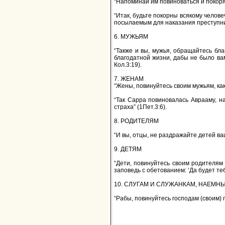
“Напоминай им повиноваться и покорят
“Итак, будьте покорны всякому человеч
посылаемым для наказания преступник
6. МУЖЬЯМ
“Также и вы, мужья, обращайтесь бл
благодатной жизни, дабы не было вам
Кол.3:19).
7. ЖЕНАМ
“Жены, повинуйтесь своим мужьям, как
“Так Сарра повиновалась Аврааму, н
страха” (1Пет.3:6).
8. РОДИТЕЛЯМ
“И вы, отцы, не раздражайте детей ва
9. ДЕТЯМ
“Дети, повинуйтесь своим родителям 
заповедь с обетованием: ‘Да будет теб
10. СЛУГАМ И СЛУЖАНКАМ, НАЕМН
“Рабы, повинуйтесь господам (своим) п