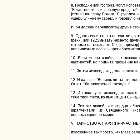
8. Господин или госпожа могут испове
“В частности, я исповедую пред тоб
[семьи] во славу Божью. Я ругался 
ущерб ближнему своему и говорил о н
И [он должен перечислить] другие сво
9. Однако если кто-то не считает, ч
грехи, или выдумывать какие-то други
которые он осознает. Так, [например
неприличные слова и пренебрежительно
10. Если же вы вообще не осознаете
частностей, но примите прощение на
11. Затем исповедник должен сказать: 
12. И дальше: “Веришь ли ты, что мо
Ответ: “Да, уважаемый господин”.
13. И тогда пусть исповедник скажет
тебе твои грехи, во имя Отца и Сына, 
14. Тех же людей, чьи сердца обре
фрагментами из Священного Пис
непросвещенных мирян.
VI. ТАИНСТВО АЛТАРЯ (ПРИЧАСТИЕ)
изложенное так просто, как глава се