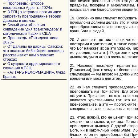
настойчиво разъяснять Четвертую З
Проповедь: «Второе
правдивы, покорны и миролюбивы. В
воскресенье Адвента 2024»
наказывал или благословлял людей [
В РПЦ выступили против идеи
запретить преподавание теории
19. Особенно вам следует побуждать
Дарвина в школах
почему они должны делать это, и как
Белый дом объяснил
пренебрежением они опрокидывают и 
совпадение "дня трансгендера" и
враги Бога и людей.
католической Пасхи в США
Проповедь: «Пятидесятница
20. И донесите до них ясно и четко,
2023»
пасторами и учителями, а также служа
От Далилы до царицы Савской:
что Бог накажет их за это ужасно. Т
что опасные библейские женщины
же усердия, как этот]. Родители и су
рассказывают нам о мужских
дьявол задумал что-то очень жестокое
страхах
О сущности ординированного
21. Наконец, поскольку тирания п
служения в ЕЛЦ:
[Причастия], [как к чему-то бесполе
«АЛТАРЬ РЕФОРМАЦИИ», Лукас
следующее — мы никого не должны при
Кранах.
времени или места для этого,
22. но [нам следует] проповедовать 
преподавать им Причастие. Для этог
получить Причастие, похож на челов
является христианином тот, кто не
пренебрегайте, а это — пропускайте, О
совершалось, а не оставалось в прене
23. Итак, всякий, кто не ценит Прича
смерти, ни опасности, ни ада. То ест
принадлежит дьяволу. С другой сторон
Боге, ни в каком-либо ином благе. И
благах, то он не пренебрегал бы При