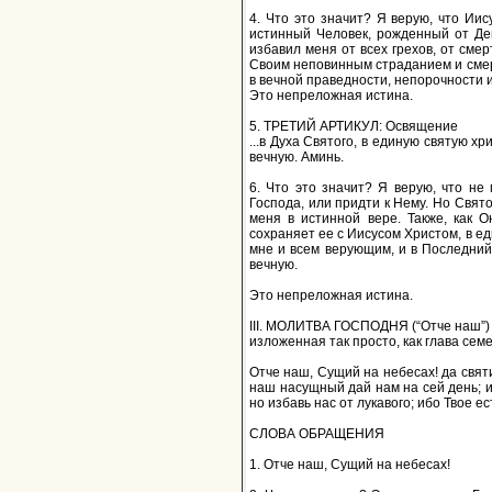
4. Что это значит? Я верую, что Ии
истинный Человек, рожденный от Дев
избавил меня от всех грехов, от сме
Своим неповинным страданием и смерт
в вечной праведности, непорочности и 
Это непреложная истина.
5. ТРЕТИЙ АРТИКУЛ: Освящение
...в Духа Святого, в единую святую х
вечную. Аминь.
6. Что это значит? Я верую, что не
Господа, или придти к Нему. Но Свят
меня в истинной вере. Также, как 
сохраняет ее с Иисусом Христом, в е
мне и всем верующим, и в Последний
вечную.
Это непреложная истина.
III. МОЛИТВА ГОСПОДНЯ (“Отче наш”)
изложенная так просто, как глава се
Отче наш, Сущий на небесах! да святи
наш насущный дай нам на сей день; и
но избавь нас от лукавого; ибо Твое ес
СЛОВА ОБРАЩЕНИЯ
1. Отче наш, Сущий на небесах!