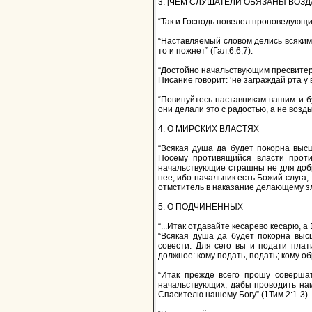
3. [ЧЕМ СЛУШАТЕЛИ ОБЯЗАНЫ ВОЗ
“Так и Господь повелел проповедующим
“Наставляемый словом делись всяким 
то и пожнет” (Гал.6:6,7).
“Достойно начальствующим пресвитера
Писание говорит: ‘не заграждай рта у 
“Повинуйтесь наставникам вашим и бу
они делали это с радостью, а не воздых
4. О МИРСКИХ ВЛАСТЯХ
“Всякая душа да будет покорна высш
Посему противящийся власти проти
начальствующие страшны не для добр
нее; ибо начальник есть Божий слуга,
отмститель в наказание делающему зло
5. О ПОДЧИНЕННЫХ
“...Итак отдавайте кесарево кесарю, а 
“Всякая душа да будет покорна высш
совести. Для сего вы и подати пла
должное: кому подать, подать; кому обро
“Итак прежде всего прошу совершат
начальствующих, дабы проводить нам
Спасителю нашему Богу” (1Тим.2:1-3).