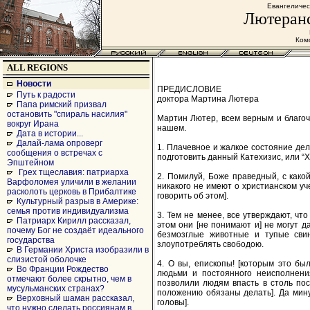
Евангеличес
Лютеранс
Комс
ALL REGIONS
Новости
ПРЕДИСЛОВИЕ
Путь к радости
доктора Мартина Лютера
Папа римский призвал
остановить "спираль насилия"
Мартин Лютер, всем верным и благоч
вокруг Ирана
нашем.
Дата в истории...
Далай-лама опроверг
1. Плачевное и жалкое состояние де
сообщения о встречах с
подготовить данный Катехизис, или “Х
Эпштейном
Грех тщеславия: патриарха
2. Помилуй, Боже праведный, с како
Варфоломея уличили в желании
никакого не имеют о христианском уч
расколоть церковь в Прибалтике
говорить об этом].
Культурный разрыв в Америке:
семья против индивидуализма
3. Тем не менее, все утверждают, ч
Патриарх Кирилл рассказал,
этом они [не понимают и] не могут д
почему Бог не создаёт идеального
безмозглые животные и тупые свинь
государства
злоупотреблять свободою.
В Германии Христа изобразили в
слизистой оболочке
4. О вы, епископы! [которым это бы
Во Франции Рождество
людьми и постоянного неисполнени
отмечают более скрытно, чем в
позволили людям впасть в столь пос
мусульманских странах?
положению обязаны делать]. Да минуе
Верховный шаман рассказал,
головы].
что нужно сделать россиянам в