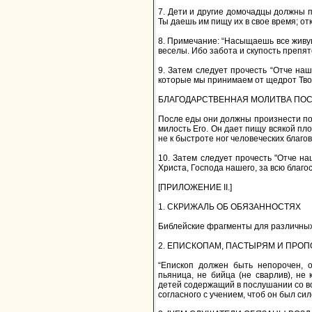
7. Дети и другие домочадцы должны п
Ты даешь им пищу их в свое время; о
8. Примечание: “Насыщаешь все живущ
веселы. Ибо забота и скупость препя
9. Затем следует прочесть “Отче наш
которые мы принимаем от щедрот Твои
БЛАГОДАРСТВЕННАЯ МОЛИТВА ПОС
После еды они должны произнести под
милость Его. Он дает пищу всякой пло
не к быстроте ног человеческих благо
10. Затем следует прочесть "Отче н
Христа, Господа нашего, за всю благос
[ПРИЛОЖЕНИЕ II.]
1. СКРИЖАЛЬ ОБ ОБЯЗАННОСТЯХ
Библейские фрагменты для различных
2. ЕПИСКОПАМ, ПАСТЫРЯМ И ПРО
“Епископ должен быть непорочен, о
пьяница, не бийца (не сварлив), н
детей содержащий в послушании со вс
согласного с учением, чтоб он был сил