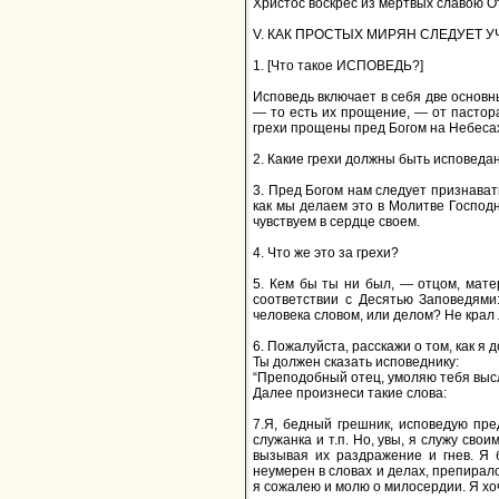
Христос воскрес из мертвых славою От
V. КАК ПРОСТЫХ МИРЯН СЛЕДУЕТ 
1. [Что такое ИСПОВЕДЬ?]
Исповедь включает в себя две основн
— то есть их прощение, — от пастора
грехи прощены пред Богом на Небеса
2. Какие грехи должны быть исповеда
3. Пред Богом нам следует признавать
как мы делаем это в Молитве Господ
чувствуем в сердце своем.
4. Что же это за грехи?
5. Кем бы ты ни был, — отцом, матер
соответствии с Десятью Заповедями
человека словом, или делом? Не крал
6. Пожалуйста, расскажи о том, как я
Ты должен сказать исповеднику:
“Преподобный отец, умоляю тебя высл
Далее произнеси такие слова:
7.Я, бедный грешник, исповедую пред
служанка и т.п. Но, увы, я служу сво
вызывая их раздражение и гнев. Я 
неумерен в словах и делах, препиралс
я сожалею и молю о милосердии. Я хоч