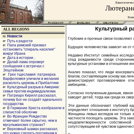
Евангеличес
Лютеранс
Комс
Культурный р
ALL REGIONS
Новости
Глубокие и прочные связи позволяют 
Путь к радости
Папа римский призвал
Будущее человечества зависит не от п
остановить "спираль насилия"
вокруг Ирана
Недавно Институт семейных исследо
Дата в истории...
спад рождаемости среди сторонник
Далай-лама опроверг
культурные установки в отношении ин
сообщения о встречах с
Эпштейном
Анализ показал, что люди консерва
Грех тщеславия: патриарха
благом, составляющим основу как личн
Варфоломея уличили в желании
демонстрируют противоречивое от
расколоть церковь в Прибалтике
амбициям...
Культурный разрыв в Америке:
семья против индивидуализма
Согласно полученным данным, явное б
Патриарх Кирилл рассказал,
заводит детей, тогда как среди их св
почему Бог не создаёт идеального
государства
Эти данные обозначают глубокий ид
В Германии Христа изобразили в
определяет отношение к институту б
слизистой оболочке
Женщины левых взглядов не только з
Во Франции Рождество
частности посещать церковь. Эта зак
отмечают более скрытно, чем в
неудовлетворенности собственно
мусульманских странах?
сопутствующим ей чувством одиночес
Верховный шаман рассказал,
что нужно сделать россиянам в