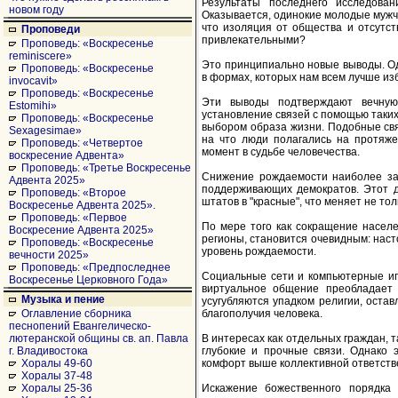
Результаты последнего исследова
новом году
Оказывается, одинокие молодые мужчи
что изоляция от общества и отсутст
Проповеди
привлекательными?
Проповедь: «Воскресенье
reminiscere»
Это принципиально новые выводы. Од
Проповедь: «Воскресенье
в формах, которых нам всем лучше изб
invocavit»
Проповедь: «Воскресенье
Эти выводы подтверждают вечную
Estomihi»
установление связей с помощью таких
Проповедь: «Воскресенье
выбором образа жизни. Подобные свя
Sexagesimae»
на что люди полагались на протяже
Проповедь: «Четвертое
момент в судьбе человечества.
воскресение Адвента»
Проповедь: «Третье Воскресенье
Снижение рождаемости наиболее зам
Адвента 2025»
поддерживающих демократов. Этот д
Проповедь: «Второе
штатов в "красные", что меняет не тол
Воскресенье Адвента 2025».
Проповедь: «Первое
По мере того как сокращение населе
Воскресение Адвента 2025»
регионы, становится очевидным: нас
Проповедь: «Воскресенье
уровень рождаемости.
вечности 2025»
Проповедь: «Предпоследнее
Социальные сети и компьютерные иг
Воскресенье Церковного Года»
виртуальное общение преобладает 
Музыка и пение
усугубляются упадком религии, оста
благополучия человека.
Оглавление сборника
песнопений Евангелическо-
В интересах как отдельных граждан, т
лютеранской общины св. ап. Павла
глубокие и прочные связи. Однако
г. Владивостока
комфорт выше коллективной ответств
Хоралы 49-60
Хоралы 37-48
Искажение божественного порядка 
Хоралы 25-36