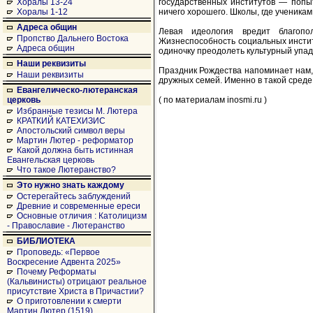
государственных институтов — попы
Хоралы 13-24
ничего хорошего. Школы, где ученика
Хоралы 1-12
Адреса общин
Левая идеология вредит благопо
Пропство Дальнего Востока
Жизнеспособность социальных институ
Адреса общин
одиночку преодолеть культурный упад
Наши реквизиты
Праздник Рождества напоминает нам,
Наши реквизиты
дружных семей. Именно в такой среде
Евангелическо-лютеранская
( по материалам inosmi.ru )
церковь
Избранные тезисы М. Лютера
КРАТКИЙ КАТЕХИЗИС
Апостольский символ веры
Мартин Лютер - реформатор
Какой должна быть истинная
Евангельская церковь
Что такое Лютеранство?
Это нужно знать каждому
Остерегайтесь заблуждений
Древние и современные ереси
Основные отличия : Католицизм
- Православие - Лютеранство
БИБЛИОТЕКА
Проповедь: «Первое
Воскресение Адвента 2025»
Почему Реформаты
(Кальвинисты) отрицают реальное
присутствие Христа в Причастии?
О приготовлении к смерти
Мартин Лютер (1519)