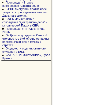
Проповедь: «Второе
воскресенье Адвента 2024»
В РПЦ выступили против идеи
запретить преподавание теории
Дарвина в школах
Белый дом объяснил
совпадение "дня трансгендера" и
католической Пасхи в США
Проповедь: «Пятидесятница
2023»
От Далилы до царицы Савской:
что опасные библейские женщины
рассказывают нам о мужских
страхах
О сущности ординированного
служения в ЕЛЦ:
«АЛТАРЬ РЕФОРМАЦИИ», Лукас
Кранах.